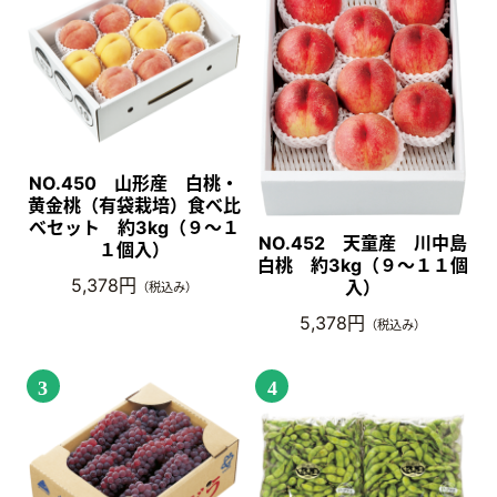
NO.450 山形産 白桃・
黄金桃（有袋栽培）食べ比
べセット 約3kg（９～１
NO.452 天童産 川中島
１個入）
白桃 約3kg（９～１１個
5,378円
入）
（税込み）
5,378円
（税込み）
3
4