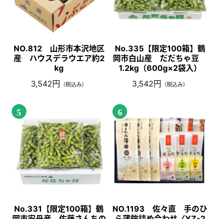
NO.812 山形市本沢地区
No.335【限定100箱】鶴
産 ハウスデラウエア約2
岡市白山産 だだちゃ豆
kg
1.2kg（600g×2袋入）
3,542円
3,542円
（税込み）
（税込み）
5
6
No.331【限定100箱】鶴
NO.1193 佐々直 手のひ
岡市安丹産 佐藤さんちの
ら蒲鉾詰め合わせ〈YZ-2