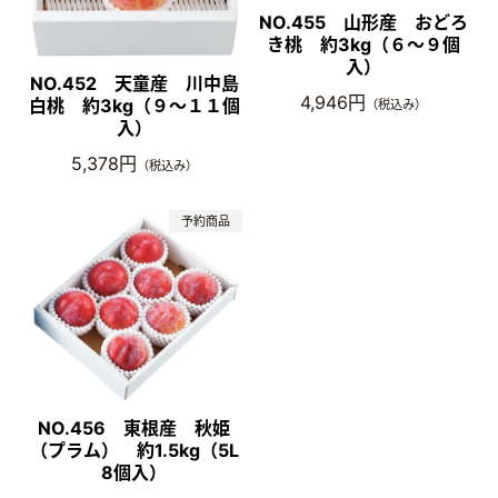
NO.455 山形産 おどろ
き桃 約3kg（６～９個
入）
NO.452 天童産 川中島
4,946円
白桃 約3kg（９～１１個
（税込み）
入）
5,378円
（税込み）
NO.456 東根産 秋姫
（プラム） 約1.5kg（5L
8個入）