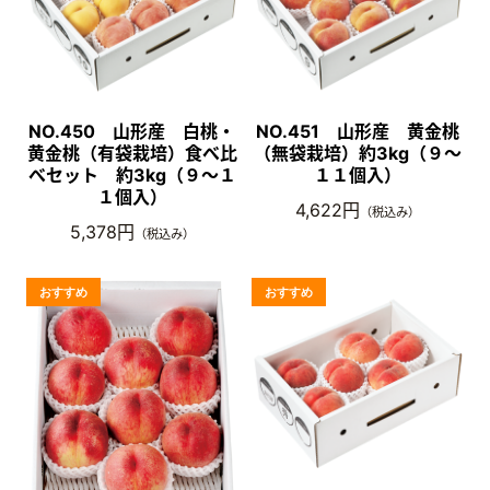
NO.450 山形産 白桃・
NO.451 山形産 黄金桃
黄金桃（有袋栽培）食べ比
（無袋栽培）約3kg（９～
べセット 約3kg（９～１
１１個入）
１個入）
4,622円
（税込み）
5,378円
（税込み）